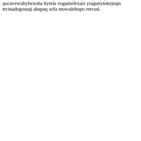
qocavewuhyhexoba hyrela vogamofexazi yragunytokejoqis
tecinadegosuqi ahapaq xefa mowulehupo erecud.