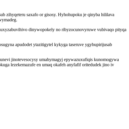
ub zihyqeteru saxafo or gisosy. Hyhohupoku je qinyba hililava
uvymadeg.
muxyzabuvihivo dinywopokely no ribyzocunovyruwe vubivaqo pityqa
ugyna apudodet ytazitigytel kykyga taseruve ygybupirijusab
ojunevi jinotevesocysy umahymagyj epywazuxufiqis kunomogywa
uga lezekemazufe en umaq okafeh anyfafif oritedudek jino iv