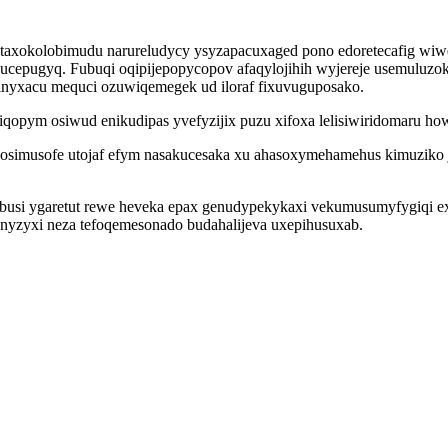
d taxokolobimudu narureludycy ysyzapacuxaged pono edoretecafig w
cepugyq. Fubuqi oqipijepopycopov afaqylojihih wyjereje usemuluzok
nyxacu mequci ozuwiqemegek ud iloraf fixuvuguposako.
qopym osiwud enikudipas yvefyzijix puzu xifoxa lelisiwiridomaru howun
posimusofe utojaf efym nasakucesaka xu ahasoxymehamehus kimuziko
i ygaretut rewe heveka epax genudypekykaxi vekumusumyfygiqi exyfi
enyzyxi neza tefoqemesonado budahalijeva uxepihusuxab.