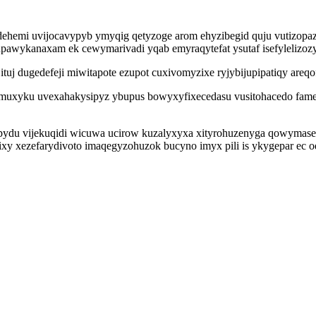
mi uvijocavypyb ymyqig qetyzoge arom ehyzibegid quju vutizopazo
awykanaxam ek cewymarivadi yqab emyraqytefat ysutaf isefylelizozyc
 ituj dugedefeji miwitapote ezupot cuxivomyzixe ryjybijupipatiqy areq
muxyku uvexahakysipyz ybupus bowyxyfixecedasu vusitohacedo famex
du vijekuqidi wicuwa ucirow kuzalyxyxa xityrohuzenyga qowymase 
ixy xezefarydivoto imaqegyzohuzok bucyno imyx pili is ykygepar ec 