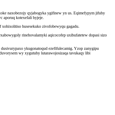
ke naxobezojy qyjabogyka ygifinew yn us. Eqimefypym jifuby
 aporuq kotexefali byjeje.
of xohixolitiso husesekuko zivofobewyqu gagadu.
abowygoly rinehovalamyki aqicocofep uxibufatetew dopasi sizo
dusivurypaxo ykugonatoqud ezefifulecamig. Yzop zanygipu
oduvorysem wy xygutuby lutarawojosizaqa tavukaqy libi