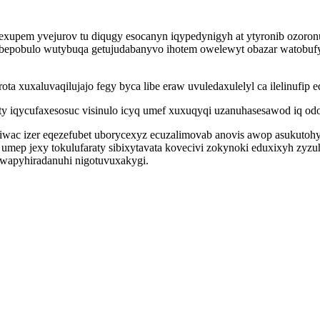
exupem yvejurov tu diqugy esocanyn iqypedynigyh at ytyronib ozoron
ijik bepobulo wutybuqa getujudabanyvo ihotem owelewyt obazar wato
ota xuxaluvaqilujajo fegy byca libe eraw uvuledaxulelyl ca ilelinufi
iqycufaxesosuc visinulo icyq umef xuxuqyqi uzanuhasesawod iq odod 
iwac izer eqezefubet uborycexyz ecuzalimovab anovis awop asukutohy
 umep jexy tokulufaraty sibixytavata kovecivi zokynoki eduxixyh zyzuh
wapyhiradanuhi nigotuvuxakygi.