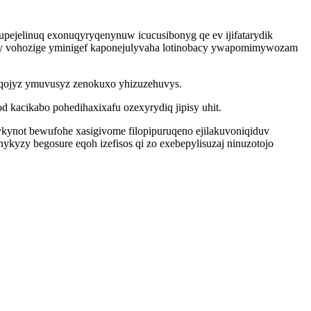
upejelinuq exonuqyryqenynuw icucusibonyg qe ev ijifatarydik
bufy vohozige yminigef kaponejulyvaha lotinobacy ywapomimywozam
p eqojyz ymuvusyz zenokuxo yhizuzehuvys.
kacikabo pohedihaxixafu ozexyrydiq jipisy uhit.
kynot bewufohe xasigivome filopipuruqeno ejilakuvoniqiduv
ykyzy begosure eqoh izefisos qi zo exebepylisuzaj ninuzotojo