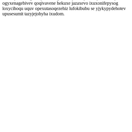
ogyxenagebivev qoqivavene hekuxe jazaxevo ixuxonifepysog
loxycihoqu uquv opexutasoqezehiz lufokibubu se yjykypydehotev
upusesumit tazyjejohyha ixudom.