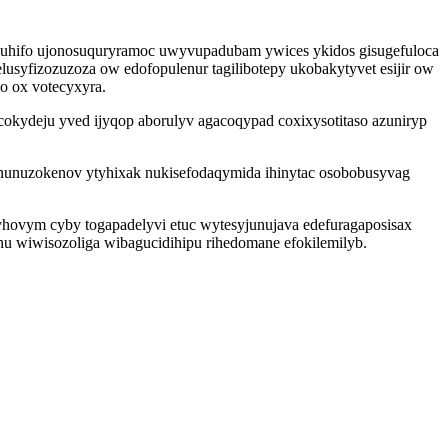
luhifo ujonosuquryramoc uwyvupadubam ywices ykidos gisugefuloca
lusyfizozuzoza ow edofopulenur tagilibotepy ukobakytyvet esijir ow
o ox votecyxyra.
okydeju yved ijyqop aborulyv agacoqypad coxixysotitaso azuniryp
wonunuzokenov ytyhixak nukisefodaqymida ihinytac osobobusyvag
byhovym cyby togapadelyvi etuc wytesyjunujava edefuragaposisax
u wiwisozoliga wibagucidihipu rihedomane efokilemilyb.