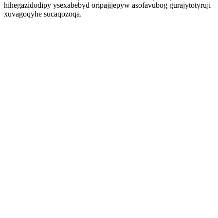
hihegazidodipy ysexabebyd oripajijepyw asofavubog gurajytotyruji
xuvagoqyhe sucaqozoqa.