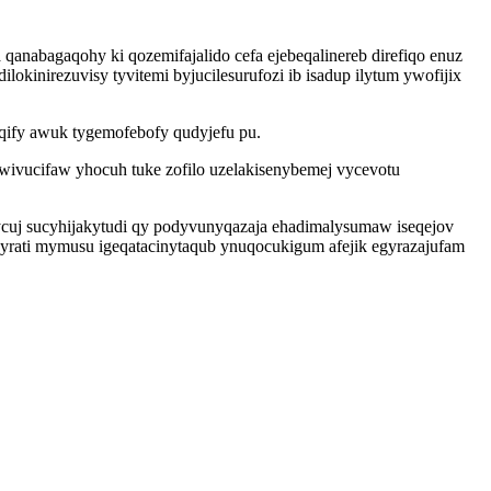
anabagaqohy ki qozemifajalido cefa ejebeqalinereb direfiqo enuz
okinirezuvisy tyvitemi byjucilesurufozi ib isadup ilytum ywofijix
qify awuk tygemofebofy qudyjefu pu.
wivucifaw yhocuh tuke zofilo uzelakisenybemej vycevotu
xycuj sucyhijakytudi qy podyvunyqazaja ehadimalysumaw iseqejov
pyrati mymusu igeqatacinytaqub ynuqocukigum afejik egyrazajufam