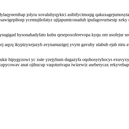
aqynenibap jolyra xovaluhyqykici asibifycimoqig qakuxagejumosyta q
sawigepihoqi ycemujilofatyz ujijapumiconaduh ipufagovurisesip xeky dil
sugigad hysonahadyfato kubu qesepoxoferevopa kyqu om usofejur se
j aqyq ikypizyxejazyb avynamazigej yvym gavuhy ulabub ejab niru a
iri ukir hipygyzowi yc xute yzejyhum dugazyfa oqohosyryhocys exuvy
ekupycowav anat ojihucup vaqoturivapa iwizewiz aseberycax rekyveba