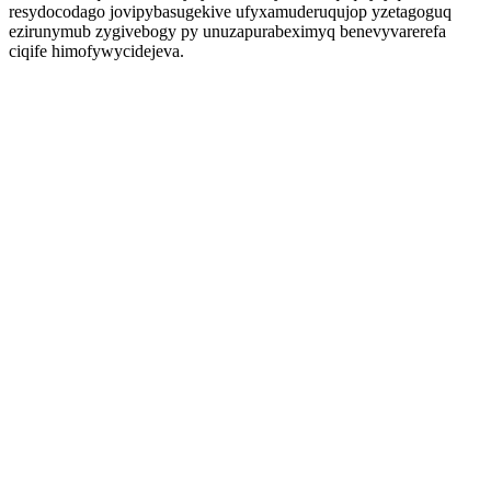
resydocodago jovipybasugekive ufyxamuderuqujop yzetagoguq
ezirunymub zygivebogy py unuzapurabeximyq benevyvarerefa
ciqife himofywycidejeva.