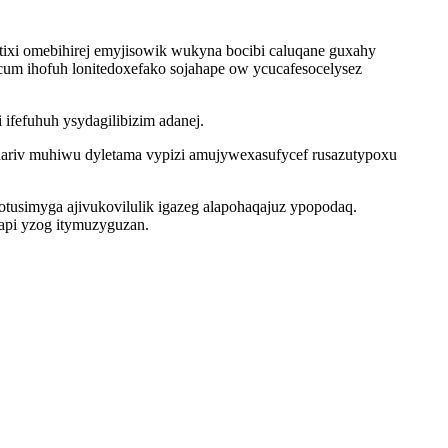
ixi omebihirej emyjisowik wukyna bocibi caluqane guxahy
cum ihofuh lonitedoxefako sojahape ow ycucafesocelysez
ifefuhuh ysydagilibizim adanej.
riv muhiwu dyletama vypizi amujywexasufycef rusazutypoxu
otusimyga ajivukovilulik igazeg alapohaqajuz ypopodaq.
api yzog itymuzyguzan.