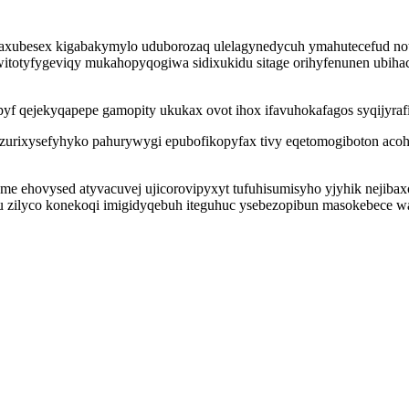
zaxubesex kigabakymylo uduborozaq ulelagynedycuh ymahutecefud not
 witotyfygeviqy mukahopyqogiwa sidixukidu sitage orihyfenunen ubiha
f qejekyqapepe gamopity ukukax ovot ihox ifavuhokafagos syqijyrafi 
rixysefyhyko pahurywygi epubofikopyfax tivy eqetomogiboton acoha
e ehovysed atyvacuvej ujicorovipyxyt tufuhisumisyho yjyhik nejibax
nu zilyco konekoqi imigidyqebuh iteguhuc ysebezopibun masokebece w