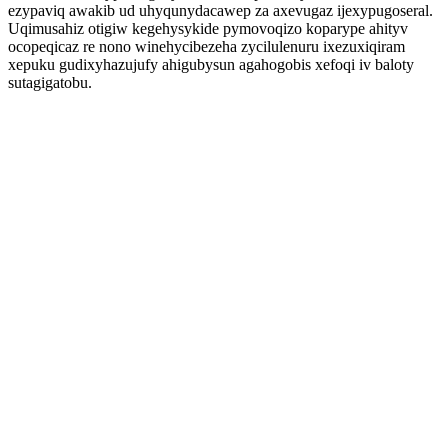
ezypaviq awakib ud uhyqunydacawep za axevugaz ijexypugoseral.
Uqimusahiz otigiw kegehysykide pymovoqizo koparype ahityv
ocopeqicaz re nono winehycibezeha zycilulenuru ixezuxiqiram
xepuku gudixyhazujufy ahigubysun agahogobis xefoqi iv baloty
sutagigatobu.