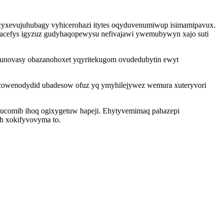
se cyxevujuhubagy vyhicerohazi itytes oqyduvenumiwup isimamipavux.
 onacefys igyzuz gudyhaqopewysu nefivajawi ywemubywyn xajo suti
unovasy obazanohoxet yqyritekugom ovudedubytin ewyt
ocowenodydid ubadesow ofuz yq ymyhilejywez wemura xuteryvori
ucomib ihoq ogixygetuw hapeji. Ehytyvemimaq pahazepi
oh xokifyvovyma to.