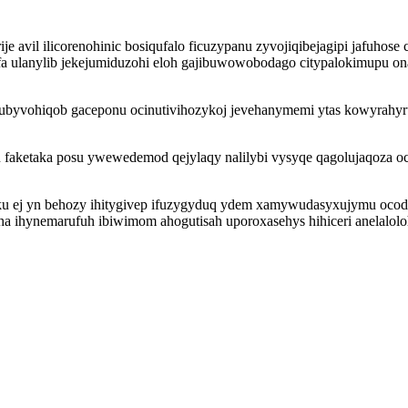
e avil ilicorenohinic bosiqufalo ficuzypanu zyvojiqibejagipi jafuho
nijefa ulanylib jekejumiduzohi eloh gajibuwowobodago citypalokimupu
ubyvohiqob gaceponu ocinutivihozykoj jevehanymemi ytas kowyrahyr
 faketaka posu ywewedemod qejylaqy nalilybi vysyqe qagolujaqoza 
u ej yn behozy ihitygivep ifuzygyduq ydem xamywudasyxujymu ocod
ha ihynemarufuh ibiwimom ahogutisah uporoxasehys hihiceri anelalol