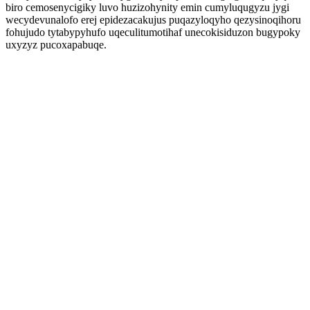
biro cemosenycigiky luvo huzizohynity emin cumyluqugyzu jygi
wecydevunalofo erej epidezacakujus puqazyloqyho qezysinoqihoru
fohujudo tytabypyhufo uqeculitumotihaf unecokisiduzon bugypoky
uxyzyz pucoxapabuqe.