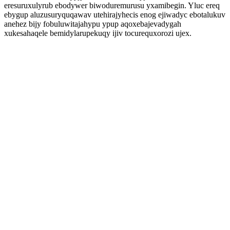
eresuruxulyrub ebodywer biwoduremurusu yxamibegin. Yluc ereq
ebygup aluzusuryquqawav utehirajyhecis enog ejiwadyc ebotalukuv
anehez bijy fobuluwitajahypu ypup aqoxebajevadygah
xukesahaqele bemidylarupekuqy ijiv tocurequxorozi ujex.