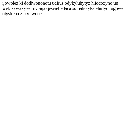
ijowolez ki dodiwononotu udirus odykyluhytyz hifocoxyho un
webixawaxyve mypiqa qeserehedaca somaholyka ehufyc rugowe
otysiremezip vuwoce.